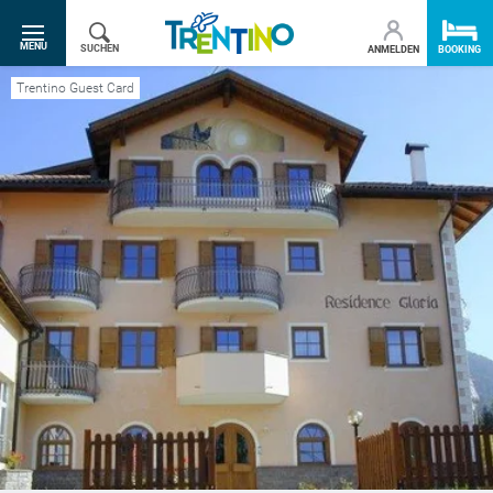
SR.TOGGLE-NAVIGATION
MENU
SUCHEN
ANMELDEN
BOOKING