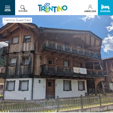
SR.TOGGLE-NAVIGATION
MENU
SUCHEN
ANMELDEN
BOOKING