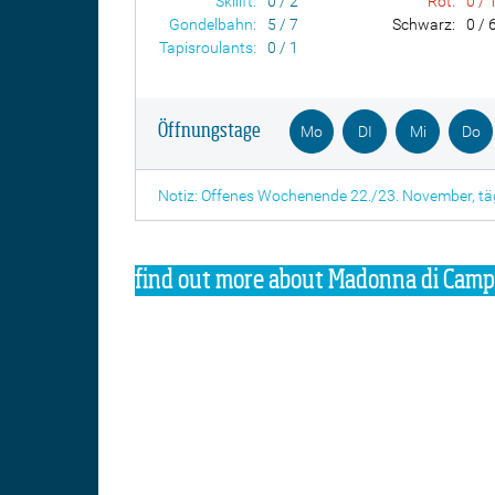
Skilift:
0 / 2
Rot:
0 / 
Gondelbahn:
5 / 7
Schwarz:
0 / 
Tapisroulants:
0 / 1
Öffnungstage
Mo
DI
Mi
Do
Notiz: Offenes Wochenende 22./23. November, tä
find out more about Madonna di Campi