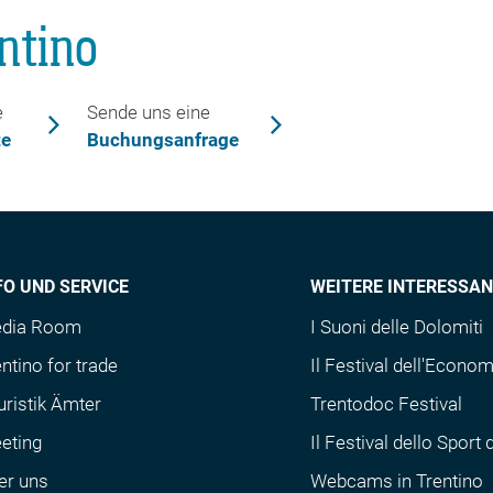
ntino
e
Sende uns eine
te
Buchungsanfrage
FO UND SERVICE
WEITERE INTERESSAN
dia Room
I Suoni delle Dolomiti
ntino for trade
Il Festival dell'Econom
uristik Ämter
Trentodoc Festival
eting
Il Festival dello Sport 
er uns
Webcams in Trentino