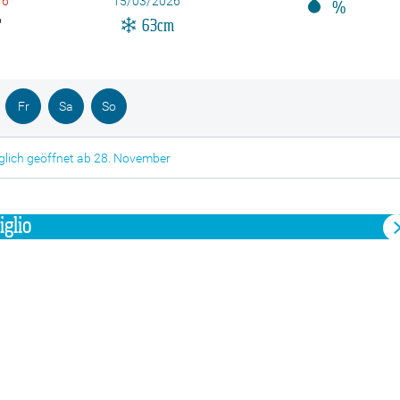
16
15/03/2026
%
6
63cm
Fr
Sa
So
glich geöffnet ab 28. November
glio