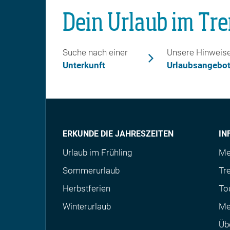
Dein Urlaub im Tre
Suche nach einer
Unsere Hinweis
Unterkunft
Urlaubsangebo
ERKUNDE DIE JAHRESZEITEN
IN
Urlaub im Frühling
Me
Sommerurlaub
Tre
Herbstferien
To
Winterurlaub
Me
Üb