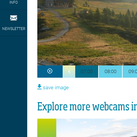
INFO
NEWSLETTER
07:00
08:00
09:
save image
Explore more webcams in