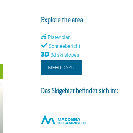
Explore the area
Pistenplan
Schneebericht
3d ski slopes
MEHR DAZU
Das Skigebiet befindet sich im:
Madonna di Campiglio