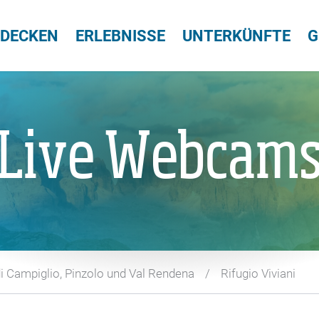
TDECKEN
ERLEBNISSE
UNTERKÜNFTE
G
Live Webcam
 Campiglio, Pinzolo und Val Rendena
Rifugio Viviani