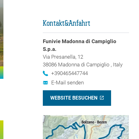
Kontakt&Anfahrt
Funivie Madonna di Campiglio
S.p.a.
Via Presanella, 12
38086 Madonna di Campiglio , Italy
5:00
16:00
17:00
18:00
+390465447744
E-Mail senden
WEBSITE BESUCHEN