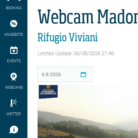
BOOKING
Webcam Madonn
ANGEBOTE
Rifugio Viviani
Letztes Update: 06/08/2026 21:46
EVENTS
WEBCAMS
WETTER