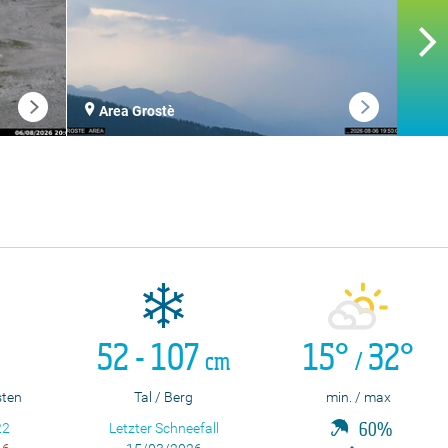
Area Grostè
La
52 - 107
15°
32°
cm
/
sten
Tal / Berg
min. / max
22
Letzter Schneefall
60%