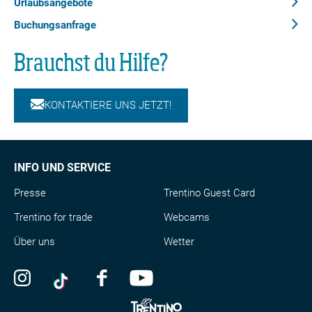
Urlaubsangebote
Verantwortlich für diesen Inhalt
Buchungsanfrage
Garda Trentino
Verifizierter Partner
Brauchst du Hilfe?
Ponale-Weg
Foto: Archivio APT Garda Trentino (ph. Fabio Staropoli),
Garda Trentino
KONTAKTIERE UNS JETZT!
Flyover-Vorschau
INFO UND SERVICE
Die Tour
Details
Presse
Trentino Guest Card
Wegbeschreibung
Anreise
Trentino for trade
Webcams
Literatur
Über uns
Wetter
Aktuelle Infos
Für dich ausgewählte alternative Vorschläge