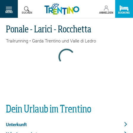
SR.TOGGLE-NAVIGATION
MENU
SUCHEN
ANMELDEN
BOOKING
Ponale - Larici - Rocchetta
Trailrunning • Garda Trentino und Valle di Ledro
Zurück zur Übersicht
Drucken
GPX
KML
FIT
Fitness
Top
empfohlene Tour
Trailrunning · Garda
Dein Urlaub im Trentino
Trentino
Geöffnet
Ponale - Larici - Rocchetta
Unterkunft