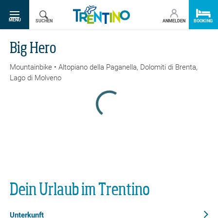
SR.TOGGLE-NAVIGATION
MENU
SUCHEN
ANMELDEN
BOOKING
Big Hero
Mountainbike • Altopiano della Paganella, Dolomiti di Brenta,
Lago di Molveno
Big Hero
<p>Flow Trail - die einfachste Downhill-Strecke der gesamten
Dein Urlaub im Trentino
Dolomiti Paganella Bike.</p>
<p>Flow Trail - die einfachste Downhill-Strecke der gesamten
Unterkunft