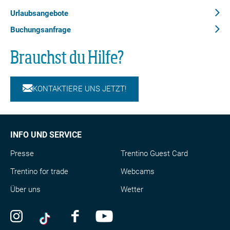
Dolomiti Paganella Bike, zugänglich für alle Anfänger und auch
Urlaubsangebote
für die Kleinsten.</p>
Buchungsanfrage
Brauchst du Hilfe?
KONTAKTIERE UNS JETZT!
INFO UND SERVICE
Presse
Trentino Guest Card
Trentino for trade
Webcams
Über uns
Wetter