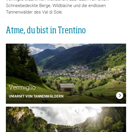
Schneebedeckte Berge, Wildbäche und die endlosen
Tannenwälder des Val di Sole.
Atme, du bist in Trentino
Vermiglio
UMARMT VON TANNENWÄLDERN