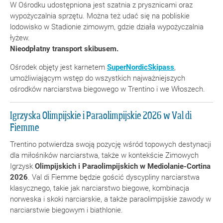
W Ośrodku udostępniona jest szatnia z prysznicami oraz
wypożyczalnia sprzętu. Można też udać się na pobliskie
lodowisko w Stadionie zimowym, gdzie działa wypożyczalnia
łyżew.
Nieodpłatny transport
skibusem.
Ośrodek objęty jest karnetem
SuperNordicSkipass
,
umożliwiającym wstęp do wszystkich najważniejszych
ośrodków narciarstwa biegowego w Trentino i we Włoszech.
Igrzyska Olimpijskie i Paraolimpijskie 2026 w Val di
Fiemme
Trentino potwierdza swoją pozycję wśród topowych destynacji
dla miłośników narciarstwa, także w kontekście Zimowych
Igrzysk
Olimpijskich i Paraolimpijskich w Mediolanie-Cortina
2026
. Val di Fiemme będzie gościć dyscypliny narciarstwa
klasycznego, takie jak narciarstwo biegowe, kombinacja
norweska i skoki narciarskie, a także paraolimpijskie zawody w
narciarstwie biegowym i biathlonie.