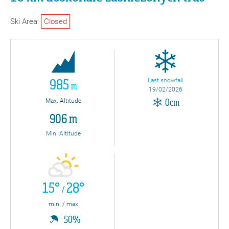
Ski Area:
Closed
Last snowfall
985
m
19/02/2026
Max. Altitude
0cm
906 m
Min. Altitude
15°
28°
/
min. / max
50%