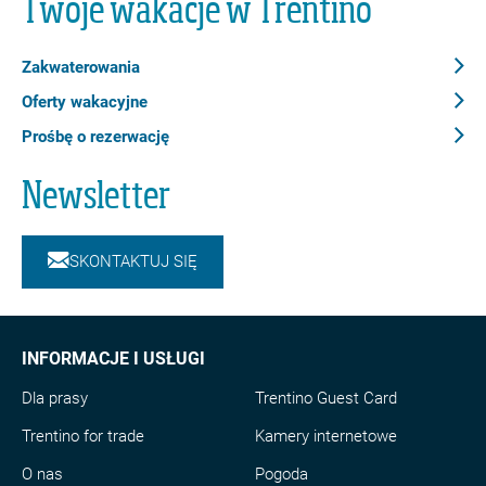
Twoje wakacje w Trentino
Zakwaterowania
Oferty wakacyjne
Prośbę o rezerwację
Newsletter
SKONTAKTUJ SIĘ
INFORMACJE I USŁUGI
Dla prasy
Trentino Guest Card
Trentino for trade
Kamery internetowe
O nas
Pogoda