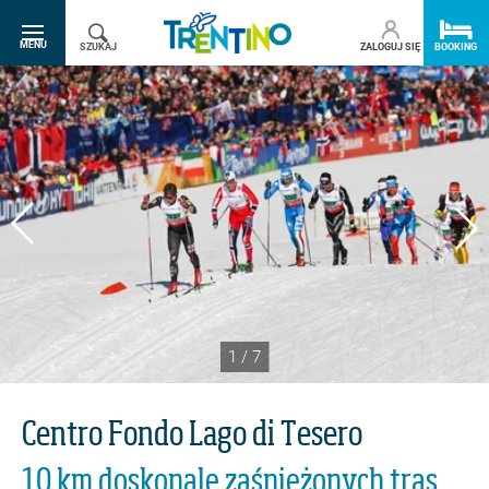
SR.TOGGLE-NAVIGATION
MENU
SZUKAJ
ZALOGUJ SIĘ
BOOKING
1
/
7
Centro Fondo Lago di Tesero
10 km doskonale zaśnieżonych tras