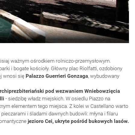
 dzisiaj ważnym ośrodkiem rolniczo-przemysłowym.
parki i bogate kościoły. Główny plac Riolfatti, ozdobiony
ej wnosi się
Palazzo Guerrieri Gonzaga
, wybudowany
rchiprezbiteriański pod wezwaniem Wniebowzięcia
li
- siedzibę władz miejskich. W osiedlu Piazzo na
znym elementem tego miejsca. Z kolei w Castellano warto
 pieczarami i śladami dawnych budowli: młyna i filaru
 romantyczne
jezioro Cei, ukryte pośród bukowych lasów.