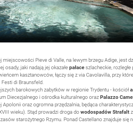
j miejscowości Pieve di Valle, na lewym brzegu Adige, jest
j osady, jaki nadają jej okazałe
pałace
szlacheckie, rozległe 
eńcem kasztanowców, łączy się z via Cavolavilla, przy któr
Festi di Braunsfeld.
ejszych barokowych zabytków w regionie Trydentu - kościół
a
um Diecezjalnego i ośrodka kulturalnego oraz
Palazzo Camel
j Apolonii oraz ogromna przędzalnia, będąca charakterystyc
XVIII wieku). Stąd prowadzi droga do
wodospadów Strafalt
z
czasów starożytnego Rzymu. Ponad Castellano znajduje się