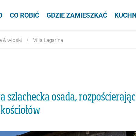
O
CO ROBIĆ
GDZIE ZAMIESZKAĆ
KUCHN
a & wioski
Villa Lagarina
ka szlachecka osada, rozpościerają
 kościołów