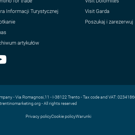
ntino for trade
Visit Dolomites
ura Informacji Turystycznej
Visit Garda
otkanie
Poszukaj i zarezerwuj
nas
chiwum artykułów
 company - Via Romagnosi,11 - I-38122 Trento - Tax code and VAT: 023418
entinomarketing.org - All rights reserved
Privacy policy
Cookie policy
Warunki