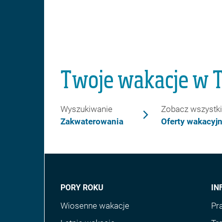
Twoje wakacje w T
Wyszukiwanie
Zobacz wszystk
Zakwaterowania
Oferty wakacyj
PORY ROKU
IN
Wiosenne wakacje
Pr