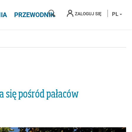
SZUKAJ
PL
ZALOGUJ SIĘ
IA
PRZEWODNIK
ca się pośród pałaców