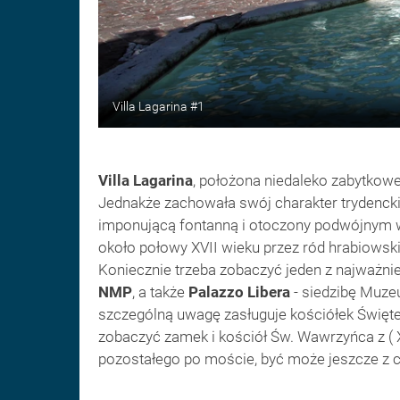
Villa Lagarina #1
Villa Lagarina
, położona niedaleko zabytkowe
Jednakże zachowała swój charakter trydenckie
imponującą fontanną i otoczony podwójnym wi
około połowy XVII wieku przez ród hrabiowski 
Koniecznie trzeba zobaczyć jeden z najważni
NMP
, a także
Palazzo Libera
- siedzibę Muze
szczególną uwagę zasługuje kościółek Święte
zobaczyć zamek i kościół Św. Wawrzyńca z ( 
pozostałego po moście, być może jeszcze z 