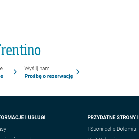
rentino
ie
Wyślij nam
ne
Prośbę o rezerwację
FORMACJE I USŁUGI
PRZYDATNE STRONY 
asy
I Suoni delle Dolomiti