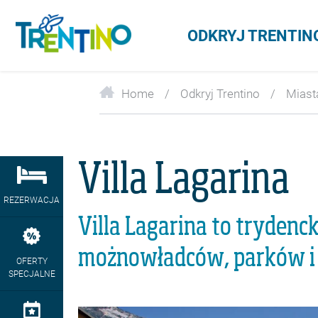
ODKRYJ TRENTIN
Home
Odkryj Trentino
Miast
Villa Lagarina
REZERWACJA
Villa Lagarina to trydenc
możnowładców, parków i
OFERTY
SPECJALNE