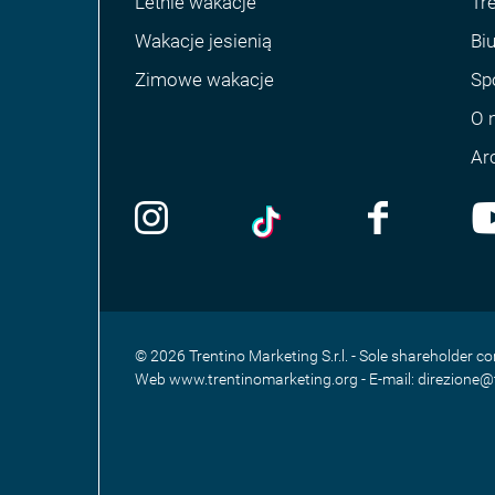
Letnie wakacje
Tre
Wakacje jesienią
Bi
Zimowe wakacje
Sp
O 
Ar
© 2026 Trentino Marketing S.r.l. - Sole shareholder
Web www.trentinomarketing.org - E-mail: direzione@tr