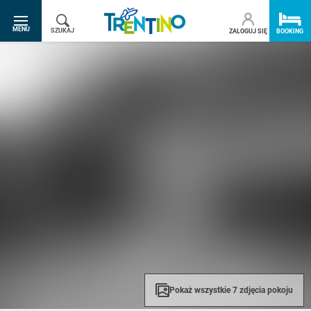
SR.TOGGLE-NAVIGATION
MENU
SZUKAJ
ZALOGUJ SIĘ
BOOKING