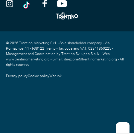
© 2026 Trentino Marketing S.r.l. - Sole shareholder company - Via
Romagnosi,11 - I-38122 Trento - Tax code and VAT: 02341860225 -
Management and Coordination by Trentino Sviluppo S.p.A. - Web
www.trentinomarketing.org - E-mail: direzione@trentinomarketing.org - All
rights reserved
Privacy policy
Cookie policy
Warunki