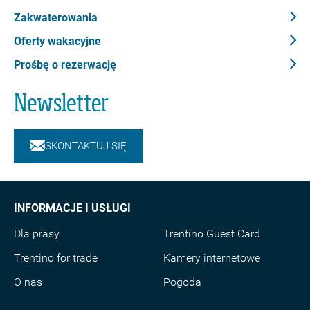
Zakwaterowania
Oferty wakacyjne
Prośbę o rezerwację
Newsletter
SKONTAKTUJ SIĘ
INFORMACJE I USŁUGI
Dla prasy
Trentino Guest Card
Trentino for trade
Kamery internetowe
O nas
Pogoda