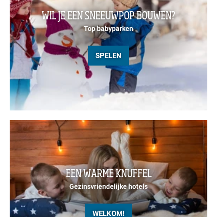
WIL JE EEN SNEEUWPOP BOUWEN?
Top babyparken
SPELEN
EEN WARME KNUFFEL
Gezinsvriendelijke hotels
WELKOM!