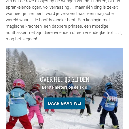
zijn het de roze blosjes op de wangen van de kinderen, of hun
sprankelende ogen, vol verrassing ... maar één ding is zeker:
wanneer je hier bent, word je vervoerd naar een magische
wereld waar jij de hoofdrolspeler bent. Een koningin met
magische krachten, een dappere prinses, een moedige
houthakker met zijn dierenvrienden of een vriendelijke trol ... Jij
mag het zeggen!
OVER HET IJS GLIJDEN
Eerste meters op de ski's
DAAR GAAN WE!