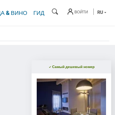
ПОИСК
RU
ВОЙТИ
А & ВИНО
ГИД