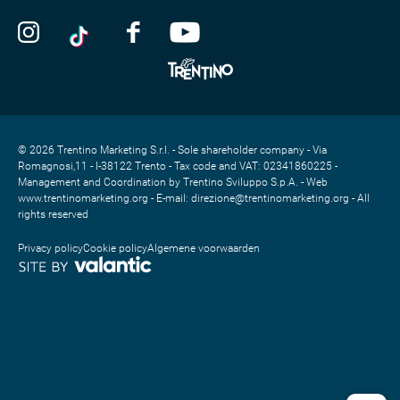
© 2026 Trentino Marketing S.r.l. - Sole shareholder company - Via
Romagnosi,11 - I-38122 Trento - Tax code and VAT: 02341860225 -
Management and Coordination by Trentino Sviluppo S.p.A. - Web
www.trentinomarketing.org - E-mail: direzione@trentinomarketing.org - All
rights reserved
Privacy policy
Cookie policy
Algemene voorwaarden