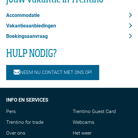
Accommodatie
Vakantieaanbiedingen
Boekingsaanvraag
HULP NODIG?
NEEM NU CONTACT MET ONS OP!
INFO EN SERVICES
Pers
Trentino Guest Card
Trentino for trade
Webcams
Over ons
Het weer