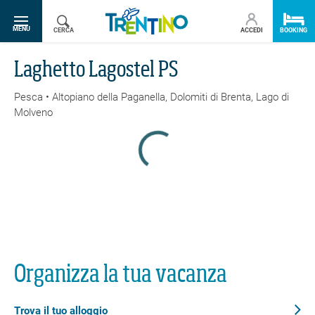
SR.TOGGLE-NAVIGATION
MENU
CERCA
ACCEDI
BOOKING
Laghetto Lagostel PS
Pesca • Altopiano della Paganella, Dolomiti di Brenta, Lago di
Molveno
Indietro
Stampa/PDF
GPX
KML
FIT
Fitness
Pesca · Garda Trentino
Organizza la tua vacanza
Laghetto Lagostel PS
Trova il tuo alloggio