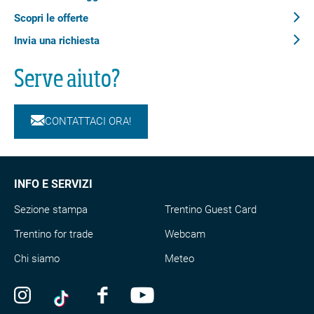
Responsabile del contenuto
Scopri le offerte
Trentino Fishing
Partner verificato
Invia una richiesta
Serve aiuto?
Anteprima Flyover
Sintesi
CONTATTACI ORA!
Dettagli
Direzioni da seguire
Come arrivare
Segnalazioni
INFO E SERVIZI
Sezione stampa
Trentino Guest Card
Abbiamo selezionato alcune alternative per te
Trentino for trade
Webcam
Distanza
0,1 km
Chi siamo
Meteo
Durata
0:02 h
Salita
3 m
Discesa
3 m
Punto più alto
500 m