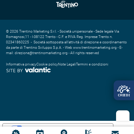
Punto più basso
497 m
Autore
Trentino Fishing
© 2026 Trentino Marketing S.r.l. - Società unipersonale - Sede legale Via
Romagnosi,11 - I-38122 Trento - C.F. e P.IVA Reg. Imprese Trento n.
Responsabile del contenuto
02341860225 - Società sottoposta all’attività di direzione e coordinamento
Trentino Fishing
Partner verificato
da parte di Trentino Sviluppo S.p.A. - Web www.trentinomarketing.org - E-
mail: direzione@trentinomarketing.org - All rights reserved
Punto più alto
Informativa privacy
Cookie policy
Note Legali
Termini e condizioni
500 m
Punto più basso
497 m
Tipo di strada
Mostra il profilo altimetrico
Punti di sosta e ristoro
Consigliato
Consigliato
Le tue preferenze relative alla privacy
Top Partner