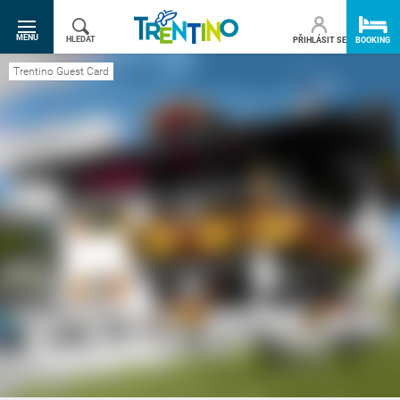
SR.TOGGLE-NAVIGATION
MENU
HLEDAT
PŘIHLÁSIT SE
BOOKING