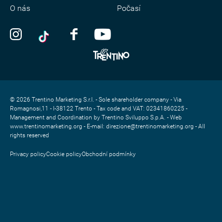
O nás
Počasí
© 2026 Trentino Marketing S.r.l. - Sole shareholder company - Via
Romagnosi,11 - I-38122 Trento - Tax code and VAT: 02341860225 -
Management and Coordination by Trentino Sviluppo S.p.A. - Web
www.trentinomarketing.org - E-mail: direzione@trentinomarketing.org - All
rights reserved
Privacy policy
Cookie policy
Obchodní podmínky