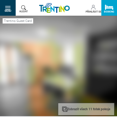
SR.TOGGLE-NAVIGATION
MENU
HLEDAT
PŘIHLÁSIT SE
BOOKING