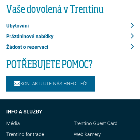
Vaše dovolená v Trentinu
Ubytování
Prázdninové nabídky
Žádost o rezervaci
POTŘEBUJETE POMOC?
KONTAKTUJTE NÁS HNED TEĎ!
INFO A SLUŽBY
Média
Trentino Guest Card
Trentino for trade
Web kamery