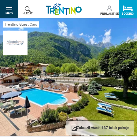
SR.TOGGLE-NAVIGATION
MENU
HLEDAT
PŘIHLÁSIT SE
BOOKING