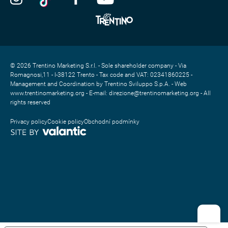
© 2026 Trentino Marketing S.r.l. - Sole shareholder company - Via
Romagnosi,11 - I-38122 Trento - Tax code and VAT: 02341860225 -
Management and Coordination by Trentino Sviluppo S.p.A. - Web
www.trentinomarketing.org - E-mail: direzione@trentinomarketing.org - All
rights reserved
Privacy policy
Cookie policy
Obchodní podmínky