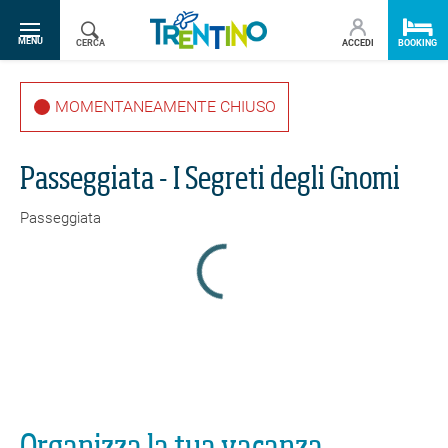
SR.TOGGLE-NAVIGATION
MENU
CERCA
ACCEDI
BOOKING
MOMENTANEAMENTE CHIUSO
Passeggiata - I Segreti degli Gnomi
Passeggiata
Passeggiata - I Segreti degli Gnomi
Il percorso è diviso in due itinerari, uno segnato dallo gnomo