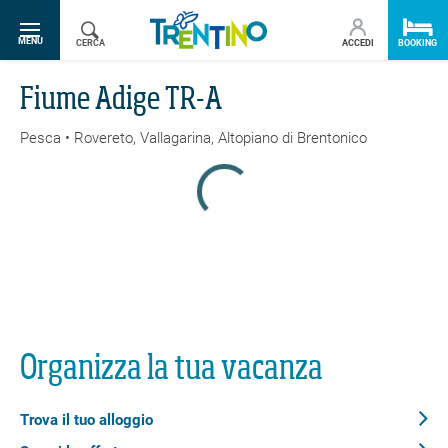
SR.TOGGLE-NAVIGATION
MENU
CERCA
ACCEDI
BOOKING
Fiume Adige TR-A
Pesca • Rovereto, Vallagarina, Altopiano di Brentonico
Indietro
Stampa/PDF
GPX
KML
FIT
Fitness
Pesca · Rovereto, Vallagarina, Altopiano di Brentonico
Organizza la tua vacanza
Fiume Adige TR-A
Trova il tuo alloggio