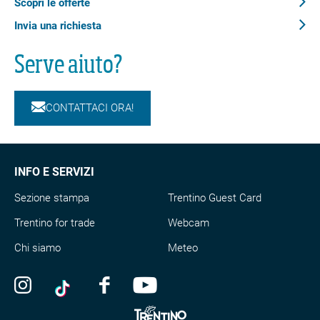
Responsabile del contenuto
Scopri le offerte
Trentino Fishing
Partner verificato
Invia una richiesta
Serve aiuto?
Anteprima Flyover
Sintesi
CONTATTACI ORA!
Dettagli
Direzioni da seguire
Come arrivare
Segnalazioni
INFO E SERVIZI
Sezione stampa
Trentino Guest Card
Abbiamo selezionato alcune alternative per te
Trentino for trade
Webcam
Distanza
3,8 km
Chi siamo
Meteo
Durata
0:58 h
Salita
6 m
Discesa
8 m
Punto più alto
176 m
Punto più basso
170 m