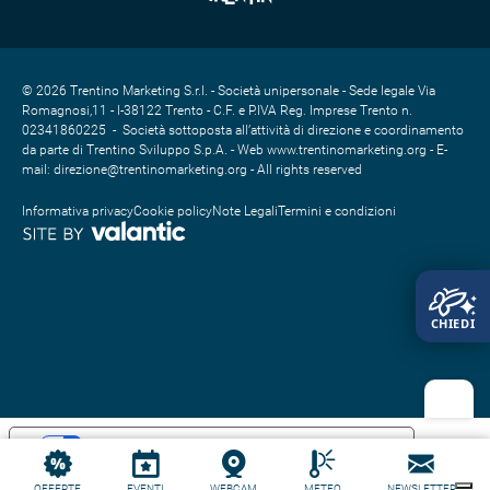
Autore
Trentino Fishing
© 2026 Trentino Marketing S.r.l. - Società unipersonale - Sede legale Via
Romagnosi,11 - I-38122 Trento - C.F. e P.IVA Reg. Imprese Trento n.
Responsabile del contenuto
02341860225 - Società sottoposta all’attività di direzione e coordinamento
Trentino Fishing
Partner verificato
da parte di Trentino Sviluppo S.p.A. - Web www.trentinomarketing.org - E-
mail: direzione@trentinomarketing.org - All rights reserved
Punto più alto
Informativa privacy
Cookie policy
Note Legali
Termini e condizioni
176 m
Punto più basso
170 m
Tipo di strada
Mostra il profilo altimetrico
Punti di ristoro
Cantina Grigoletti
Le tue preferenze relative alla privacy
Punti di sosta e ristoro
PRUDENZA IN MONTAGNA
Informativa sulla raccolta
> Cosa sapere e come comportarsi in montagna
OFFERTE
EVENTI
WEBCAM
METEO
NEWSLETTER